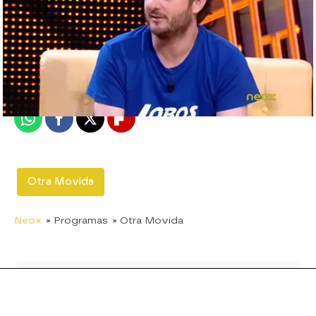
neox
Madrid
Publicado:
27 de junio de 2012, 17:10
Whatsapp
Facebook
X
Flipboard
Otra Movida
Neox
» Programas
» Otra Movida