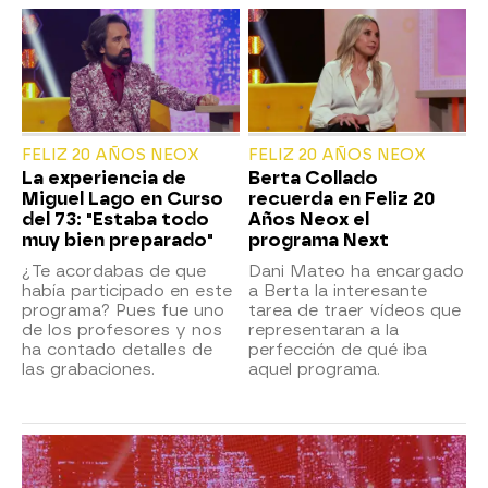
FELIZ 20 AÑOS NEOX
FELIZ 20 AÑOS NEOX
La experiencia de
Berta Collado
Miguel Lago en Curso
recuerda en Feliz 20
del 73: "Estaba todo
Años Neox el
muy bien preparado"
programa Next
¿Te acordabas de que
Dani Mateo ha encargado
había participado en este
a Berta la interesante
programa? Pues fue uno
tarea de traer vídeos que
de los profesores y nos
representaran a la
ha contado detalles de
perfección de qué iba
las grabaciones.
aquel programa.