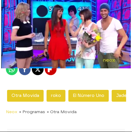
neox
Madrid
Publicado:
25 de junio de 2012, 17:48
Whatsapp
Facebook
X
Flipboard
Otra Movida
roko
El Número Uno
Jadel
Neox
» Programas
» Otra Movida