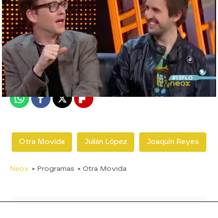
neox
Madrid
Publicado:
24 de febrero de 2012, 16:47
Whatsapp
Facebook
X
Flipboard
Otra Movida
Julián López
Joaquín Reyes
Neox
» Programas
» Otra Movida