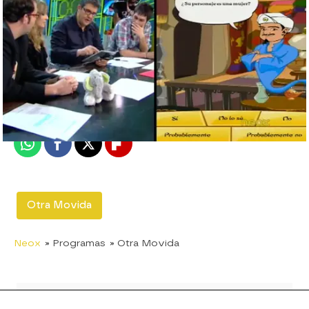
neox
Madrid
Publicado:
25 de enero de 2012, 17:11
Whatsapp
Facebook
X
Flipboard
Otra Movida
Neox
» Programas
» Otra Movida