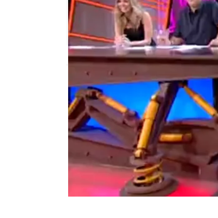
neox
Publicado:
18 de junio de 2012, 17:17
Loles León en Otra Movi
Otra Movida