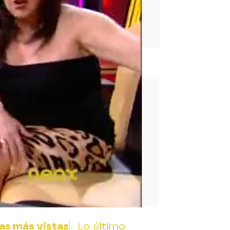
rd
as más vistas
Lo último