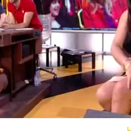
Whatsapp
Facebook
X
Flipboa
da - Parte 1
L