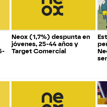
Neox (1,7%) despunta en
Es
jóvenes, 25-44 años y
pe
5-
Target Comercial
Neo
ser