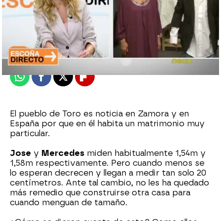
neox
Madrid
Publicado:
15 de septiembre de 2011, 18:09
Whatsapp
Facebook
X
Flipboard
El pueblo de Toro es noticia en Zamora y en
España por que en él habita un matrimonio muy
particular.
Jose
y
Mercedes
miden habitualmente 1,54m y
1,58m respectivamente. Pero cuando menos se
lo esperan decrecen y llegan a medir tan solo 20
centímetros. Ante tal cambio, no les ha quedado
más remedio que construirse otra casa para
cuando menguan de tamaño.