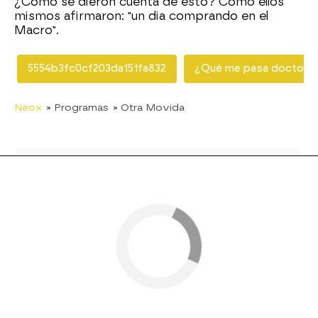
¿Cómo se dieron cuenta de esto? Como ellos
mismos afirmaron: "un dia comprando en el
Macro".
5554b3fc0cf203da151fa832
¿Qué me pasa doctor?
Neox
» Programas
» Otra Movida