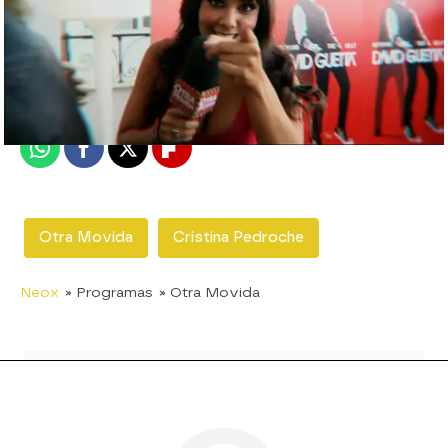
neox
Madrid
Publicado:
26 de diciembre de 2011, 18:12
Whatsapp
Facebook
X
Flipboard
Otra Movida
Cristina Pedroche
Neox
» Programas
» Otra Movida