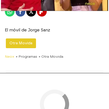
Publicado:
31 de agosto de 2011, 17:41
Whatsapp
Facebook
X
Flipboard
El móvil de Jorge Sanz
Otra Movida
Neox
» Programas
» Otra Movida