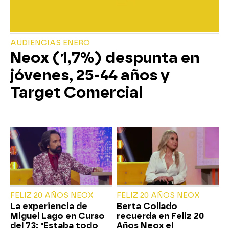
AUDIENCIAS ENERO
Neox (1,7%) despunta en
jóvenes, 25-44 años y
Target Comercial
FELIZ 20 AÑOS NEOX
FELIZ 20 AÑOS NEOX
La experiencia de
Berta Collado
Miguel Lago en Curso
recuerda en Feliz 20
del 73: "Estaba todo
Años Neox el