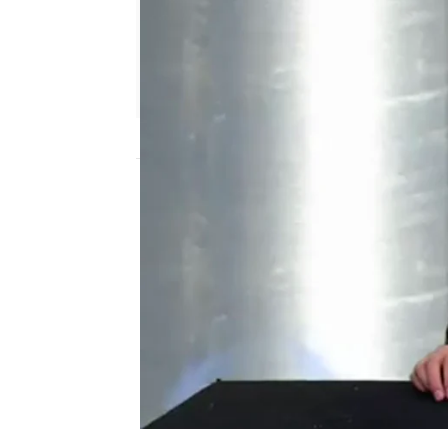
neox
Madrid
Publicado:
14 de febrero de 2012, 17:14
Otra Movida
Dani Martínez