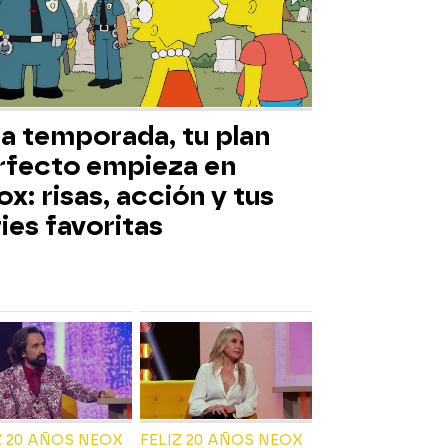
ta temporada, tu plan
rfecto empieza en
x: risas, acción y tus
ies favoritas
Z 20 AÑOS NEOX
FELIZ 20 AÑOS NEOX