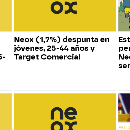
Neox (1,7%) despunta en
Es
jóvenes, 25-44 años y
pe
5-
Target Comercial
Neo
ser
FELI