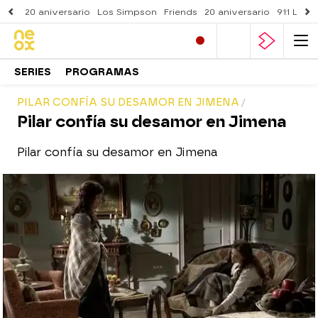
20 aniversario
Los Simpson
Friends
20 aniversario
911 Lone
SERIES
PROGRAMAS
PILAR CONFÍA SU DESAMOR EN JIMENA
Pilar confía su desamor en Jimena
Pilar confía su desamor en Jimena
neox