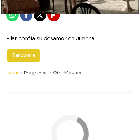
Publicado:
07 de mayo de 2012, 16:30
Whatsapp
Facebook
X
Flipboard
Pilar confía su desamor en Jimena
Bandolera
Neox
» Programas
» Otra Movida