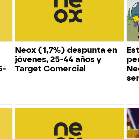
Neox (1,7%) despunta en
Es
jóvenes, 25-44 años y
pe
5-
Target Comercial
Neo
ser