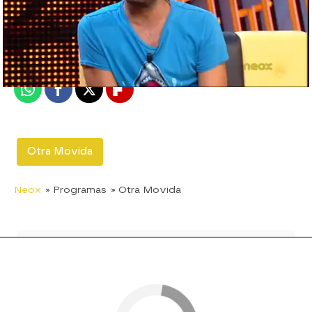
neox
Madrid
Publicado:
23 de agosto de 2011, 17:08
Whatsapp
Facebook
X
Flipboard
Otra Movida
Neox
» Programas
» Otra Movida