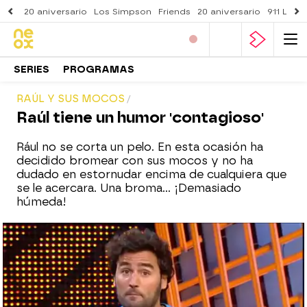
20 aniversario
Los Simpson
Friends
20 aniversario
911 Lone
SERIES
PROGRAMAS
RAÚL Y SUS MOCOS
Raúl tiene un humor 'contagioso'
Rául no se corta un pelo. En esta ocasión ha
decidido bromear con sus mocos y no ha
dudado en estornudar encima de cualquiera que
se le acercara. Una broma... ¡Demasiado
húmeda!