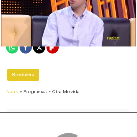
neox
Madrid
Publicado:
20 de junio de 2012, 17:48
Whatsapp
Facebook
X
Flipboard
Bandolera
Neox
» Programas
» Otra Movida