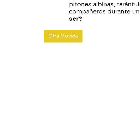
pitones albinas, taránt
compañeros durante un
ser?
Otra Movida