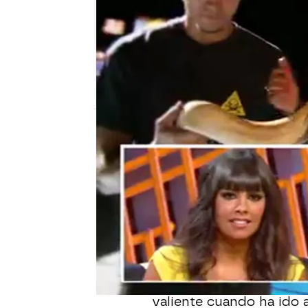
neox
Madrid
Publicado:
12 de agosto de 2011, 17:28
Cristina Pedroche
se ha
como cuidadora de anim
cerdos vietnamitas que 
con osos marinos sudaf
abajo y ha visto a pingü
Pero Cristina se ha tira
valiente cuando ha ido a