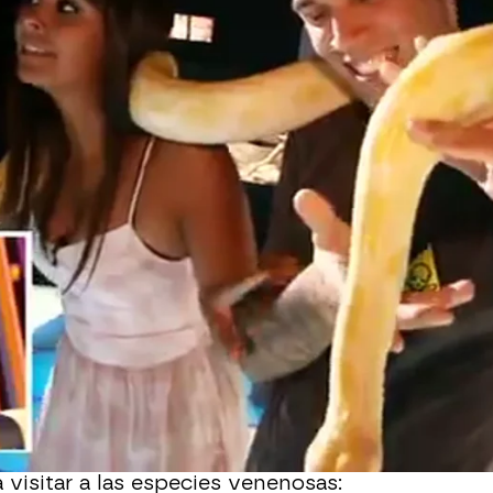
Whatsapp
Facebook
X
Flipboa
 aventurado a buscar otro trabajo
ales en Faunia. Se ha rodeado de
le recordaban a la Pantoja, ha estado
ricanos que la empaparán de arriba
inos y lemures.
do el pisto diciendo que es muy
 visitar a las especies venenosas: