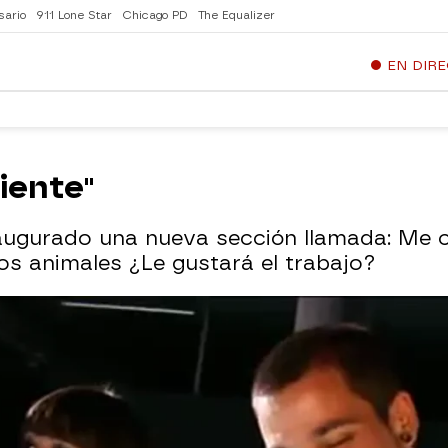
sario
911 Lone Star
Chicago PD
The Equalizer
EN DIR
liente"
augurado una nueva sección llamada: Me 
los animales ¿Le gustará el trabajo?