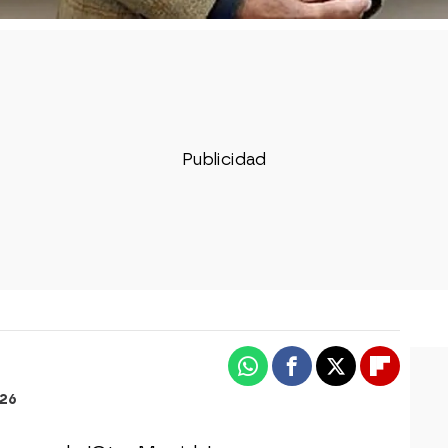
Whatsapp
Facebook
X
Flipboa
:26