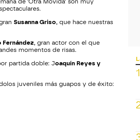
semana de 'Otra Movida' son muy
spectaculares.
 gran
Susanna Griso
, que hace nuestras
o Fernández
, gran actor con el que
andes momentos de risas.
L
por partida doble: J
oaquín Reyes y
ídolos juveniles más guapos y de éxito: