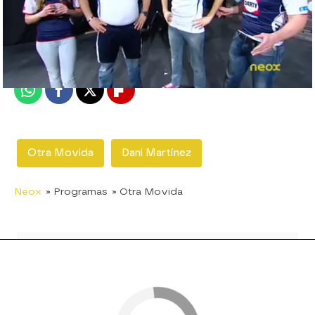
neox
Madrid
Publicado:
27 de febrero de 2012, 17:02
Whatsapp
Facebook
X
Flipboard
Otra Movida
Dani Martínez
Neox
» Programas
» Otra Movida