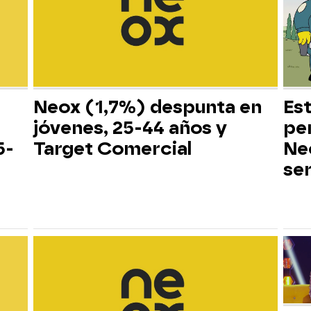
Neox (1,7%) despunta en
Es
jóvenes, 25-44 años y
pe
5-
Target Comercial
Neo
ser