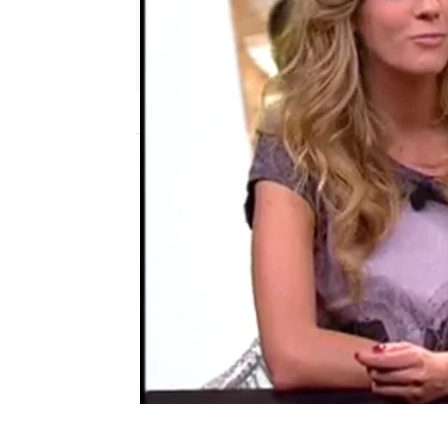
neox
Publicado:
22 de septiembre de 2011, 23
"Soy una tontaca como F
Otra Movida
videoencuentros