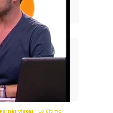
rd
as más vistas
Lo último