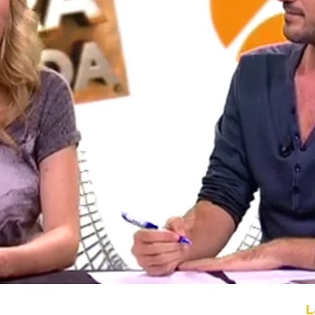
Whatsapp
Facebook
X
Flipboa
:59
lo y Dani"
Anna Simon
L