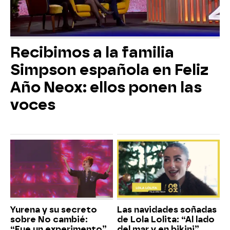
Recibimos a la familia
Simpson española en Feliz
Año Neox: ellos ponen las
voces
Yurena y su secreto
Las navidades soñadas
sobre No cambié:
de Lola Lolita: “Al lado
“Fue un experimento”
del mar y en bikini”