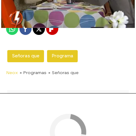
Madrid
Publicado:
03 de enero de 2013, 23:15
Whatsapp
Facebook
X
Flipboard
Señoras que
Programa
Neox
» Programas
» Señoras que