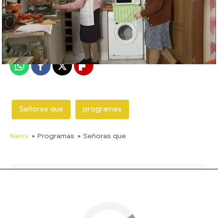
neox
Madrid
Publicado:
05 de diciembre de 2012, 17:35
Whatsapp
Facebook
X
Flipboard
Señoras que
programas
Neox
» Programas
» Señoras que