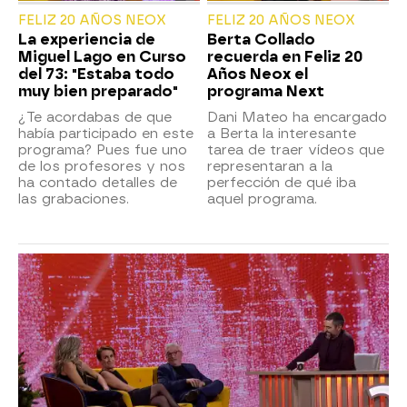
FELIZ 20 AÑOS NEOX
FELIZ 20 AÑOS NEOX
La experiencia de
Berta Collado
Miguel Lago en Curso
recuerda en Feliz 20
del 73: "Estaba todo
Años Neox el
muy bien preparado"
programa Next
¿Te acordabas de que
Dani Mateo ha encargado
había participado en este
a Berta la interesante
programa? Pues fue uno
tarea de traer vídeos que
de los profesores y nos
representaran a la
ha contado detalles de
perfección de qué iba
las grabaciones.
aquel programa.