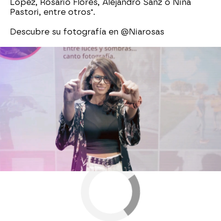
López, Rosario Flores, Alejandro Sanz o Niña
Pastori, entre otros".
Descubre su fotografía en @Niarosas
Top Photo
Neox
Neox
» Programas
» Top Photo
» Concursantes