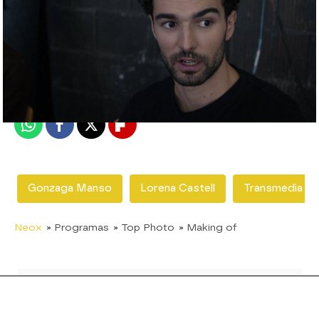
neox
Madrid
Publicado:
15 de julio de 2020, 18:03
Whatsapp
Facebook
X
Flipboard
Gonzaga Manso
Lorena Castell
Transmedia
Neox
» Programas
» Top Photo
» Making of