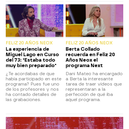
FELIZ 20 AÑOS NEOX
FELIZ 20 AÑOS NEOX
La experiencia de
Berta Collado
Miguel Lago en Curso
recuerda en Feliz 20
del 73: "Estaba todo
Años Neox el
muy bien preparado"
programa Next
¿Te acordabas de que
Dani Mateo ha encargado
había participado en este
a Berta la interesante
programa? Pues fue uno
tarea de traer vídeos que
de los profesores y nos
representaran a la
ha contado detalles de
perfección de qué iba
las grabaciones.
aquel programa.