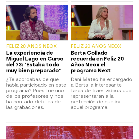
FELIZ 20 AÑOS NEOX
FELIZ 20 AÑOS NEOX
La experiencia de
Berta Collado
Miguel Lago en Curso
recuerda en Feliz 20
del 73: "Estaba todo
Años Neox el
muy bien preparado"
programa Next
¿Te acordabas de que
Dani Mateo ha encargado
había participado en este
a Berta la interesante
programa? Pues fue uno
tarea de traer vídeos que
de los profesores y nos
representaran a la
ha contado detalles de
perfección de qué iba
las grabaciones.
aquel programa.