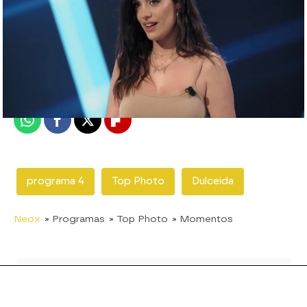
neox
Madrid
Publicado:
05 de julio de 2020, 21:05
Whatsapp
Facebook
X
Flipboard
programa 4
Top Photo
Dulceida
Neox
» Programas
» Top Photo
» Momentos