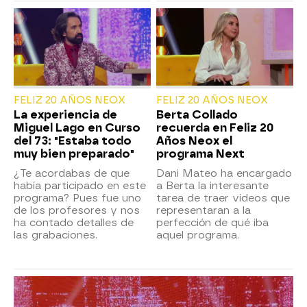
FELIZ 20 AÑOS NEOX
FELIZ 20 AÑOS NEOX
La experiencia de
Berta Collado
Miguel Lago en Curso
recuerda en Feliz 20
del 73: "Estaba todo
Años Neox el
muy bien preparado"
programa Next
¿Te acordabas de que
Dani Mateo ha encargado
había participado en este
a Berta la interesante
programa? Pues fue uno
tarea de traer vídeos que
de los profesores y nos
representaran a la
ha contado detalles de
perfección de qué iba
las grabaciones.
aquel programa.