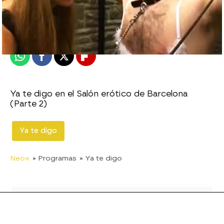
neox
Publicado:
02 de junio de 2010, 13:23
Whatsapp
Facebook
X
Flipboard
Ya te digo en el Salón erótico de Barcelona
(Parte 2)
Ya te digo
Neox
» Programas
» Ya te digo