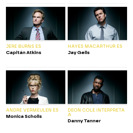
JERE BURNS ES
HAYES MACARTHUR ES
Capitán Atkins
Jay Geils
ANDRE VERMEULEN ES
DEON COLE INTERPRETA
A
Monica Scholls
Danny Tanner