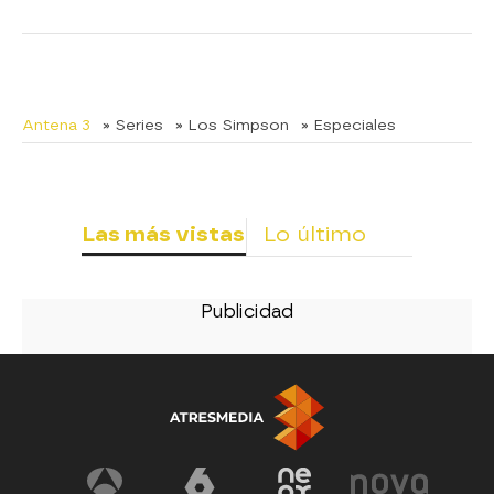
Antena 3
» Series
» Los Simpson
» Especiales
Las más vistas
Lo último