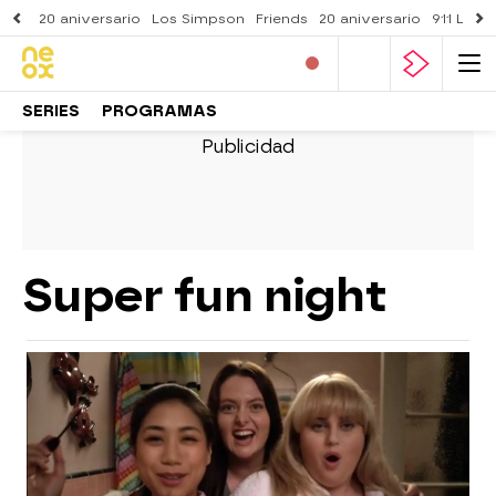
20 aniversario
Los Simpson
Friends
20 aniversario
911 Lone
SERIES
PROGRAMAS
Super fun night