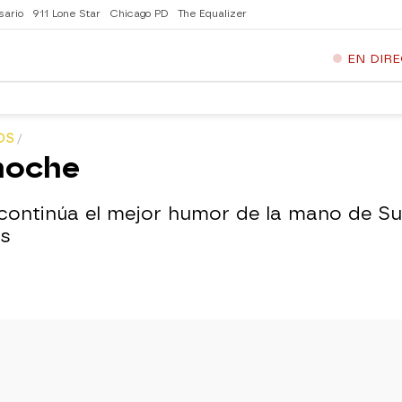
sario
911 Lone Star
Chicago PD
The Equalizer
EN DIR
OS
 noche
ontinúa el mejor humor de la mano de Su
os