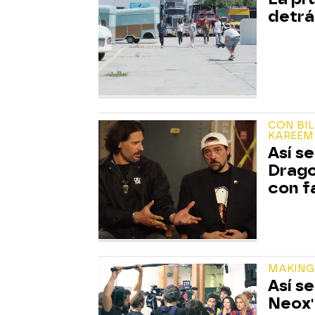
detrá
CON BIL
KAREEM
Así se
Drago
con 
MAKING
Así se
Neox'