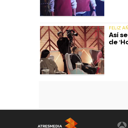
FELIZ A
Así s
de 'H