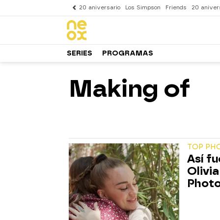
20 aniversario
Los Simpson
Friends
20 aniver
SERIES
PROGRAMAS
Making of
TOP PHO
Así f
Olivia
Photo