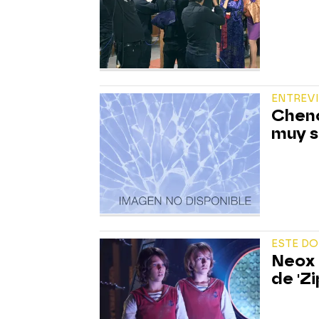
ENTREV
Cheno
muy s
ESTE DO
Neox 
de 'Zi