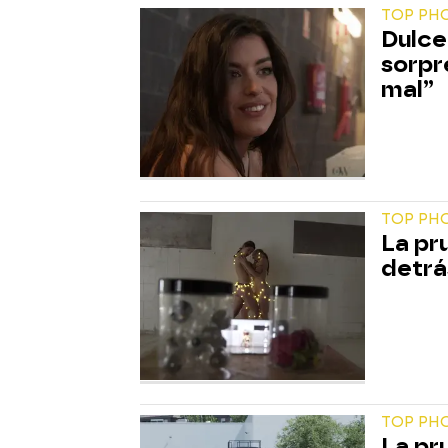
TOP PH
Dulce
sorpr
mal”
TOP PHO
La pr
detrá
TOP PHO
La pr