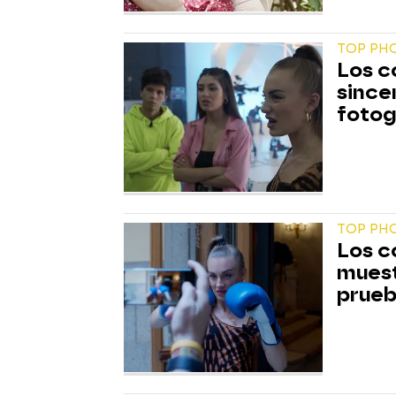
TOP PH
Los c
since
fotog
TOP PHO
Los c
muest
prueb