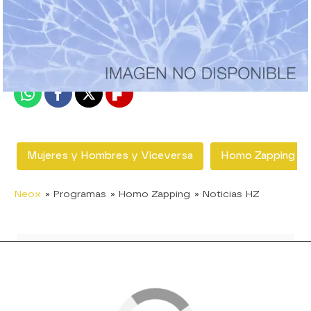
neox
Madrid
Publicado:
08 de junio de 2018, 15:59
Whatsapp
Facebook
X
Flipboard
Mujeres y Hombres y Viceversa
Homo Zapping
Neox
» Programas
» Homo Zapping
» Noticias HZ