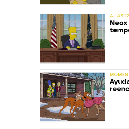
A LAS 22
Neox 
tempo
MOMEN
Ayuda
reenc