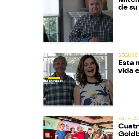
de su
SEGUND
Esta 
vida e
ESTE DO
Cuatr
Goldb