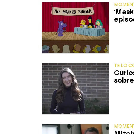
MOMEN
'Mask
episo
TE LO 
Curio
sobre 
MOMEN
Mitch