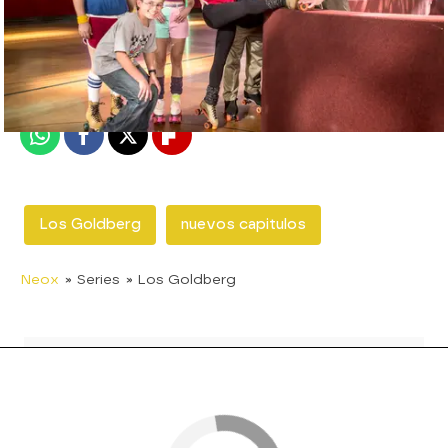
neox
Madrid
Publicado:
07 de febrero de 2018, 16:35
Whatsapp
Facebook
X
Flipboard
Los Goldberg
nuevos capitulos
Neox
» Series
» Los Goldberg