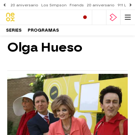
20 aniversario
Los Simpson
Friends
20 aniversario
911 Lone
SERIES
PROGRAMAS
Olga Hueso