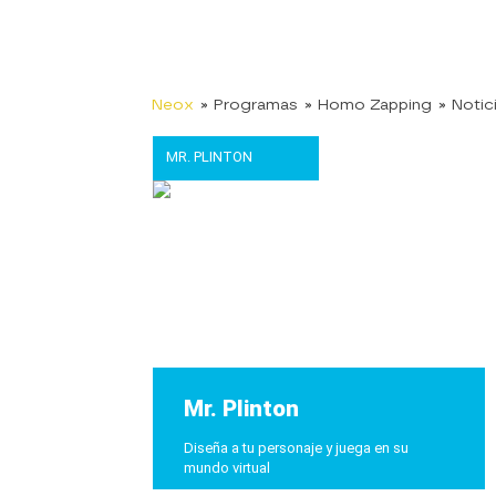
Neox
» Programas
» Homo Zapping
» Notic
MR. PLINTON
Mr. Plinton
Diseña a tu personaje y juega en su
mundo virtual