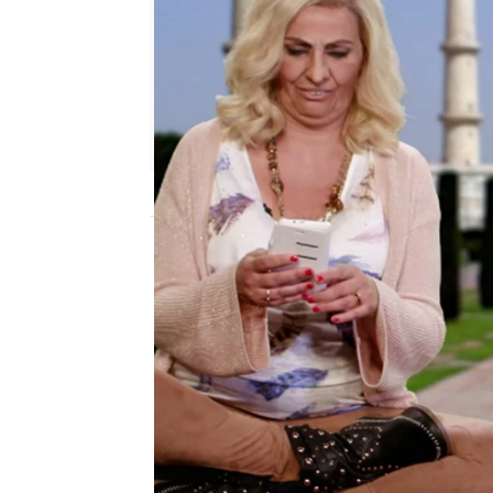
neox
Madrid
Publicado:
10 de junio de 2018, 23:40
Silvia Abril
Olga Hueso
Homo 