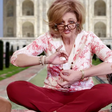
Whatsapp
Facebook
X
Flipboa
Zapping
las campos