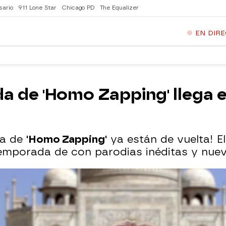
sario
911 Lone Star
Chicago PD
The Equalizer
EN DIR
a de 'Homo Zapping' llega 
ia de
'Homo Zapping'
ya están de vuelta! El
emporada de con parodias inéditas y nuev