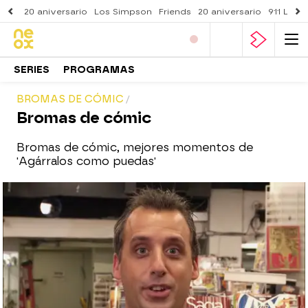
20 aniversario
Los Simpson
Friends
20 aniversario
911 Lone
SERIES
PROGRAMAS
BROMAS DE CÓMIC
Bromas de cómic
Bromas de cómic, mejores momentos de
'Agárralos como puedas'
neox