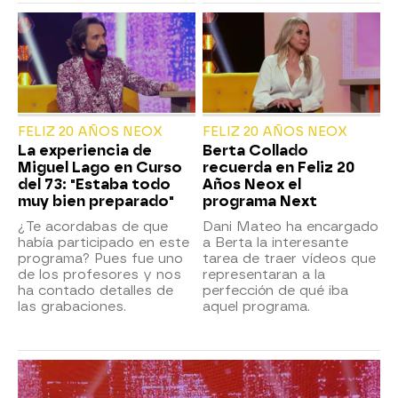
FELIZ 20 AÑOS NEOX
FELIZ 20 AÑOS NEOX
La experiencia de
Berta Collado
Miguel Lago en Curso
recuerda en Feliz 20
del 73: "Estaba todo
Años Neox el
muy bien preparado"
programa Next
¿Te acordabas de que
Dani Mateo ha encargado
había participado en este
a Berta la interesante
programa? Pues fue uno
tarea de traer vídeos que
de los profesores y nos
representaran a la
ha contado detalles de
perfección de qué iba
las grabaciones.
aquel programa.