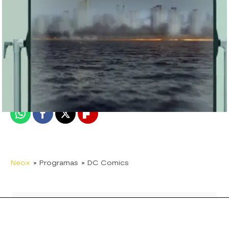
neox
Madrid
Publicado:
16 de febrero de 2018, 16:42
Whatsapp
Facebook
X
Flipboard
Neox
» Programas
» DC Comics