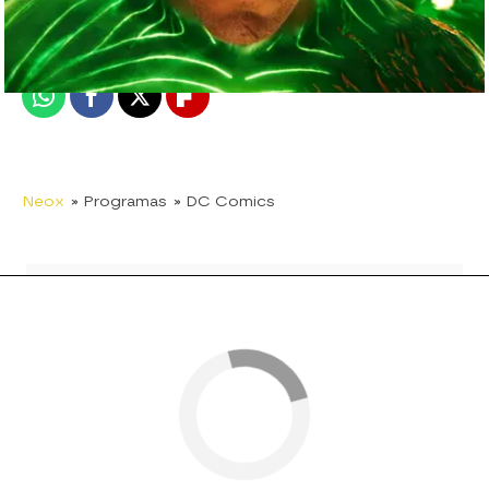
Madrid
Publicado:
08 de junio de 2018, 16:07
Whatsapp
Facebook
X
Flipboard
Neox
» Programas
» DC Comics