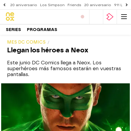
20 aniversario
Los Simpson
Friends
20 aniversario
911 Lone
SERIES
PROGRAMAS
MES DC COMICS
Llegan los héroes a Neox
Este junio DC Comics llega a Neox. Los
superhéroes más famosos estarán en vuestras
pantallas.
neox