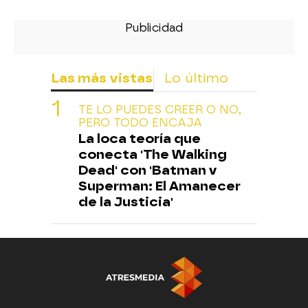
Las más vistas
Lo último
TE LO PUEDES CREER O NO,
PERO TODO ENCAJA
La loca teoría que
conecta 'The Walking
Dead' con 'Batman v
Superman: El Amanecer
de la Justicia'