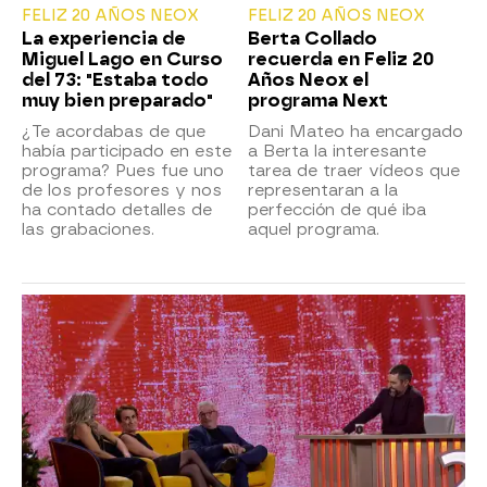
FELIZ 20 AÑOS NEOX
FELIZ 20 AÑOS NEOX
La experiencia de
Berta Collado
Miguel Lago en Curso
recuerda en Feliz 20
del 73: "Estaba todo
Años Neox el
muy bien preparado"
programa Next
¿Te acordabas de que
Dani Mateo ha encargado
había participado en este
a Berta la interesante
programa? Pues fue uno
tarea de traer vídeos que
de los profesores y nos
representaran a la
ha contado detalles de
perfección de qué iba
las grabaciones.
aquel programa.