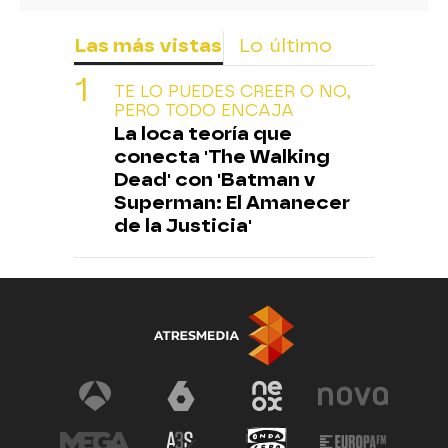
Las más vistas
Lo último
TE LO PUEDES CREER O NO,
PERO TODO ENCAJA
La loca teoría que
conecta 'The Walking
Dead' con 'Batman v
Superman: El Amanecer
de la Justicia'