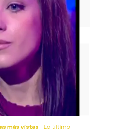
rd
as más vistas
Lo último