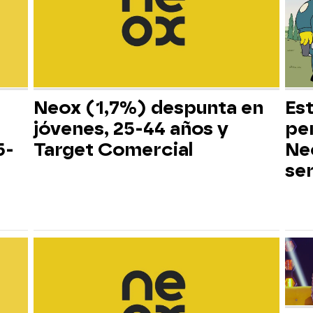
Neox (1,7%) despunta en
Es
jóvenes, 25-44 años y
pe
5-
Target Comercial
Neo
ser