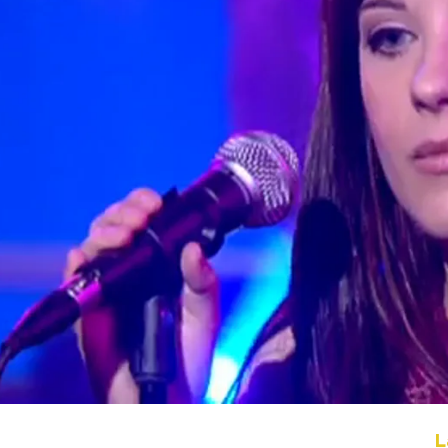
Whatsapp
Facebook
X
Flipboa
un to you en Estación Neox
L