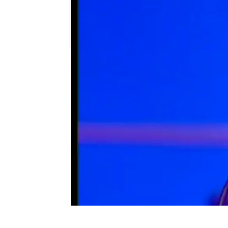
neox
Publicado:
28 de junio de 2011, 15:02
Virginia Labuat canta R
Estación Neox
Programa