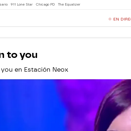
sario
911 Lone Star
Chicago PD
The Equalizer
EN DIR
n to you
o you en Estación Neox