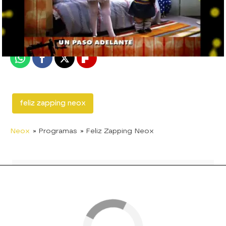
neox
Madrid
Publicado:
12 de febrero de 2018, 13:10
Whatsapp
Facebook
X
Flipboard
feliz zapping neox
Neox
» Programas
» Feliz Zapping Neox