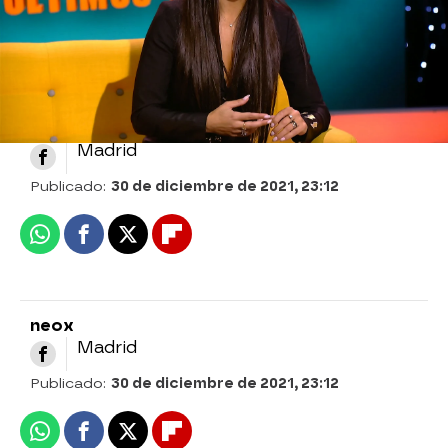
Neox
» Programas
» Feliz Año Neox
» 2021
» Mejores
momentos
neox
Madrid
Publicado:
30 de diciembre de 2021, 23:12
Whatsapp
Facebook
X
Flipboard
neox
Madrid
Publicado:
30 de diciembre de 2021, 23:12
Whatsapp
Facebook
X
Flipboard