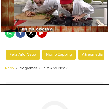
neox
Madrid
Publicado:
12 de febrero de 2018, 13:08
Whatsapp
Facebook
X
Flipboard
Feliz Año Neox
Homo Zapping
Atresmedia
Neox
» Programas
» Feliz Año Neox