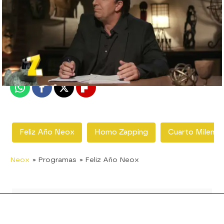
neox
Madrid
Publicado:
30 de diciembre de 2018, 23:21
Whatsapp
Facebook
X
Flipboard
Feliz Año Neox
Homo Zapping
Cuarto Milenio
Neox
» Programas
» Feliz Año Neox