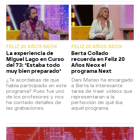
FELIZ 20 AÑOS NEOX
FELIZ 20 AÑOS NEOX
La experiencia de
Berta Collado
Miguel Lago en Curso
recuerda en Feliz 20
del 73: "Estaba todo
Años Neox el
muy bien preparado"
programa Next
¿Te acordabas de que
Dani Mateo ha encargado
había participado en este
a Berta la interesante
programa? Pues fue uno
tarea de traer vídeos que
de los profesores y nos
representaran a la
ha contado detalles de
perfección de qué iba
las grabaciones.
aquel programa.