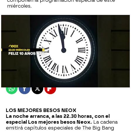
componen la programación especial de este
miércoles.
neox
Madrid
Publicado:
28 de diciembre de 2015, 12:38
Whatsapp
Facebook
X
Flipboard
LOS MEJORES BESOS NEOX
La noche arranca, a las 22.30 horas, con el
especial Los mejores besos Neox.
La cadena
emitirá capítulos especiales de The Big Bang