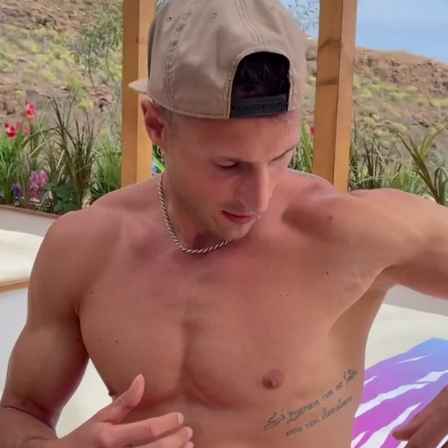
Whatsapp
Facebook
X
Flipboa
stintivos de los isleños que habitan la