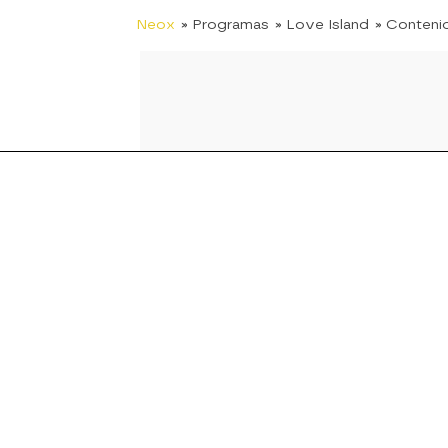
Neox
» Programas
» Love Island
» Conteni