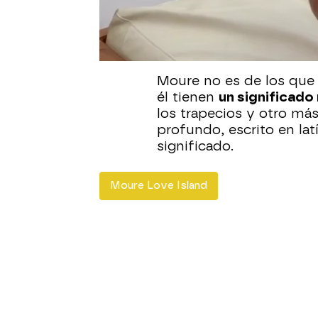
villa de Love Island son
menos lleva alguno en s
significado. En este ca
tres tatuajes que Moure 
Moure no es de los que m
él tienen
un significado
los trapecios y otro má
profundo, escrito en lat
significado.
Moure Love Island