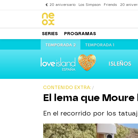
20 aniversario
Los Simpson
Friends
20 aniver
SERIES
PROGRAMAS
TEMPORADA 2
TEMPORADA 1
ISLEÑOS
CONTENIDO EXTRA:
El lema que Moure 
En el recorrido por los tatua
Descárgate aquí la app oficia