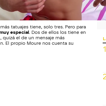
sus tatuajes
. Quien más y quién
u piel que tienen un especial
so vamos a conocer qué significan los
lleva sobre su piel.
ás tatuajes tiene, solo tres. Pero para
 muy especial
. Dos de ellos los tiene en
s, quizá el de un mensaje más
L
ín. El propio Moure nos cuenta su