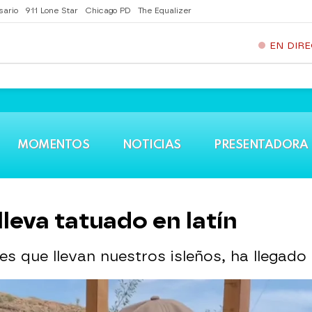
sario
911 Lone Star
Chicago PD
The Equalizer
EN DIR
MOMENTOS
NOTICIAS
PRESENTADORA
lleva tatuado en latín
jes que llevan nuestros isleños, ha llegado
l de Love Island