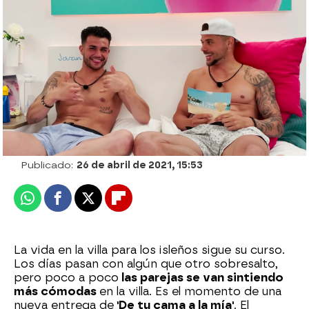
Descárgate aquí la app oficial de Love
Island
neox
Madrid
Publicado:
26 de abril de 2021, 15:53
Whatsapp
Facebook
X
Flipboard
La vida en la villa para los isleños sigue su curso.
Los días pasan con algún que otro sobresalto,
pero poco a poco
las parejas se van sintiendo
más cómodas
en la villa. Es el momento de una
nueva entrega de
'De tu cama a la mía'
. El