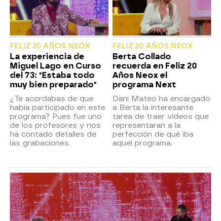
FELIZ 20 AÑOS NEOX
FELIZ 20 AÑOS NEOX
La experiencia de
Berta Collado
Miguel Lago en Curso
recuerda en Feliz 20
del 73: "Estaba todo
Años Neox el
muy bien preparado"
programa Next
¿Te acordabas de que
Dani Mateo ha encargado
había participado en este
a Berta la interesante
programa? Pues fue uno
tarea de traer vídeos que
de los profesores y nos
representaran a la
ha contado detalles de
perfección de qué iba
las grabaciones.
aquel programa.