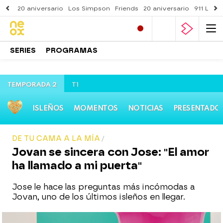
20 aniversario
Los Simpson
Friends
20 aniversario
911 Lone
SERIES
PROGRAMAS
TEMPORADA 2
T1
ISLEÑOS
MOMENTOS
NOTICIAS
PRESENTADO
DE TU CAMA A LA MÍA
Jovan se sincera con Jose: "El amor
ha llamado a mi puerta"
Jose le hace las preguntas más incómodas a
Jovan, uno de los últimos isleños en llegar.