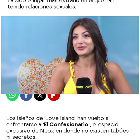
ha sido el lugar más extraño en el que han
tenido relaciones sexuales.
neox
Madrid
Publicado:
17 de abril de 2021, 16:00
Whatsapp
Facebook
X
Flipboard
Los isleños de 'Love Island' han vuelto a
enfrentarse a
'El Confesionario',
el espacio
exclusivo de Neox en donde no existen tabúes
ni secretos.