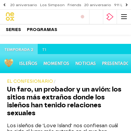
20 aniversario
Los Simpson
Friends
20 aniversario
911 Lone
SERIES
PROGRAMAS
TEMPORADA 2
T1
ISLEÑOS
MOMENTOS
NOTICIAS
PRESENTADO
EL CONFESIONARIO
Un faro, un probador y un avión: los
sitios más extraños donde los
isleños han tenido relaciones
sexuales
Los isleños de 'Love Island' nos confiesan cuál