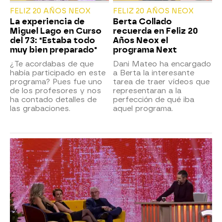
FELIZ 20 AÑOS NEOX
FELIZ 20 AÑOS NEOX
La experiencia de
Berta Collado
Miguel Lago en Curso
recuerda en Feliz 20
del 73: "Estaba todo
Años Neox el
muy bien preparado"
programa Next
¿Te acordabas de que
Dani Mateo ha encargado
había participado en este
a Berta la interesante
programa? Pues fue uno
tarea de traer vídeos que
de los profesores y nos
representaran a la
ha contado detalles de
perfección de qué iba
las grabaciones.
aquel programa.