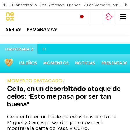
20 aniversario
Los Simpson
Friends
20 aniversario
911 Lone
SERIES
PROGRAMAS
TEMPORADA 2
T1
ISLEÑOS
MOMENTOS
NOTICIAS
PRESENTADO
MOMENTO DESTACADO
Celia, en un desorbitado ataque de
celos: "Esto me pasa por ser tan
buena"
Celia entra en un bucle de celos tras la cita de
Miguel y Cari, a pesar de que su pareja le
mostrara la carta de Yass y Curro.