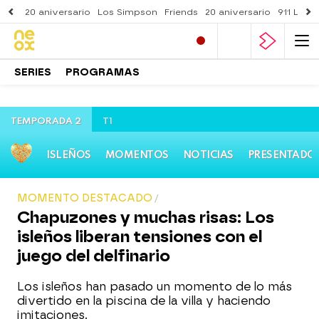
20 aniversario
Los Simpson
Friends
20 aniversario
911 Lone
SERIES
PROGRAMAS
TEMPORADA 2
T1
ISLEÑOS
MOMENTOS
NOTICIAS
PRESENTADO
MOMENTO DESTACADO
Chapuzones y muchas risas: Los
isleños liberan tensiones con el
juego del delfinario
Los isleños han pasado un momento de lo más
divertido en la piscina de la villa y haciendo
imitaciones.